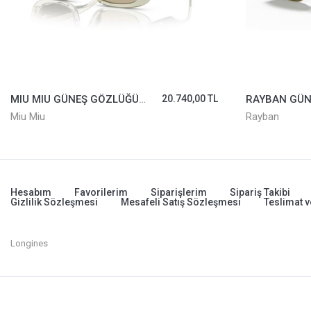
MIU MIU GÜNEŞ GÖZLÜĞÜ SMU08Y-13M04F
20.740,00 TL
Miu Miu
Rayban
Hesabım
Favorilerim
Siparişlerim
Sipariş Takibi
Gizlilik Sözleşmesi
Mesafeli Satış Sözleşmesi
Teslimat v
Longines