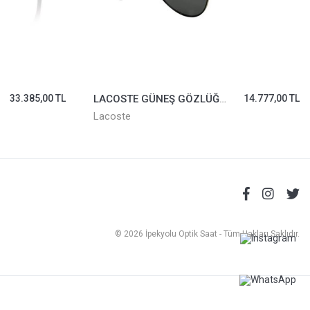
33.385,00 TL
LACOSTE GÜNEŞ GÖZLÜĞÜ L209S-757
14.777,00 TL
Lacoste
© 2026 İpekyolu Optik Saat - Tüm Hakları Saklıdır.