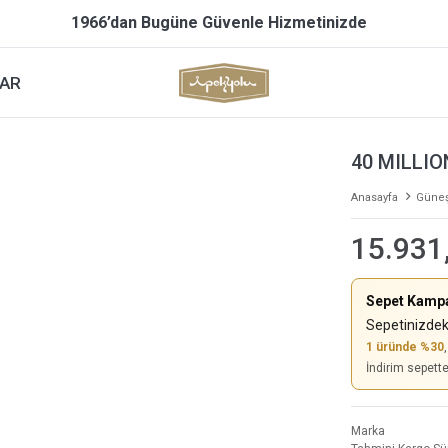
1966’dan Bugüne Güvenle Hizmetinizde
AR
40 MILLI
Anasayfa
Güneş
15.931
Sepet Kamp
Sepetinizdek
1 üründe %30
İndirim sepett
Marka