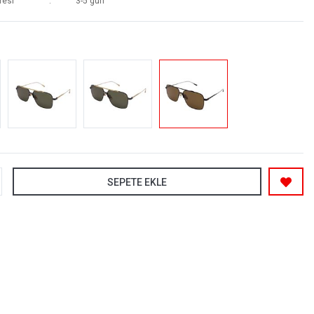
resi
3-5 gün
SEPETE EKLE