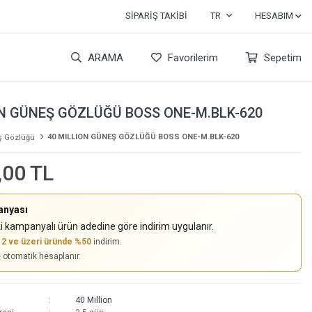
SIPARIŞ TAKIBI
TR
HESABIM
ARAMA
Favorilerim
Sepetim
ON GÜNEŞ GÖZLÜĞÜ BOSS ONE-M.BLK-620
40 MILLION GÜNEŞ GÖZLÜĞÜ BOSS ONE-M.BLK-620
 Gözlüğü
,00 TL
anyası
i kampanyalı ürün adedine göre indirim uygulanır.
,
2 ve üzeri üründe %50
indirim.
e otomatik hesaplanır.
40 Million