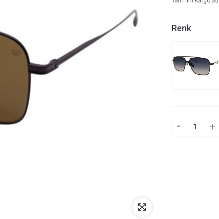
Tahmini Kargo Sü
Renk
-
+