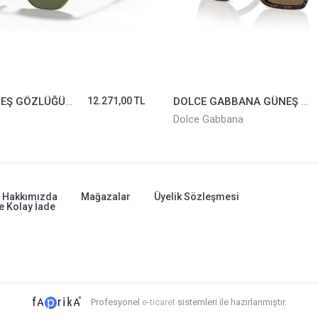
RAYBAN GÜNEŞ GÖZLÜĞÜ 3548-N-001*51
12.271,00 TL
DOLCE GABBANA GÜNEŞ GÖZLÜĞÜ 4465-502/73
Dolce Gabbana
Hakkımızda
Mağazalar
Üyelik Sözleşmesi
e Kolay İade
Profesyonel
e-ticaret
sistemleri ile hazırlanmıştır.