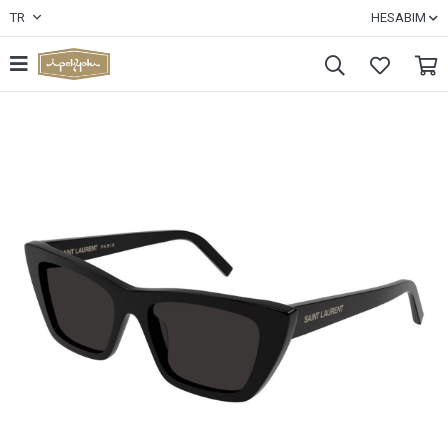
TR
HESABIM