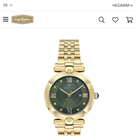
TR
HESABIM