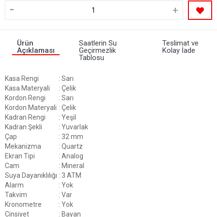
-
+
Ürün
Saatlerin Su
Teslimat ve
Açıklaması
Geçirmezlik
Kolay İade
Tablosu
Kasa Rengi
: Sarı
Kasa Materyali
: Çelik
Kordon Rengi
: Sarı
Kordon Materyali
: Çelik
Kadran Rengi
: Yeşil
Kadran Şekli
: Yuvarlak
Çap
: 32 mm
Mekanizma
: Quartz
Ekran Tipi
: Analog
Cam
: Mineral
Suya Dayanıklılığı
: 3 ATM
Alarm
: Yok
Takvim
: Var
Kronometre
: Yok
Cinsiyet
: Bayan