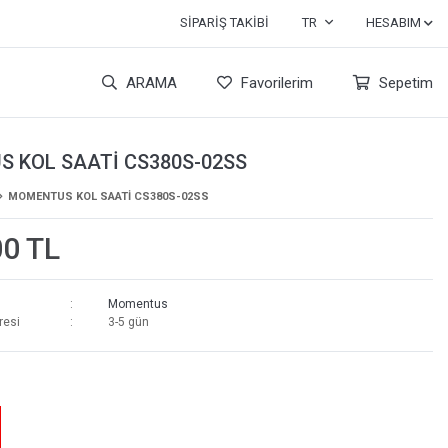
SIPARIŞ TAKIBI
TR
HESABIM
ARAMA
Favorilerim
Sepetim
 KOL SAATİ CS380S-02SS
MOMENTUS KOL SAATİ CS380S-02SS
00 TL
Momentus
resi
3-5 gün