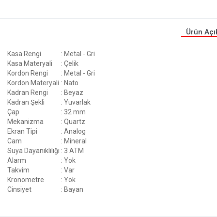
Ürün Açı
Kasa Rengi
: Metal - Gri
Kasa Materyali
: Çelik
Kordon Rengi
: Metal - Gri
Kordon Materyali
: Nato
Kadran Rengi
: Beyaz
Kadran Şekli
: Yuvarlak
Çap
: 32 mm
Mekanizma
: Quartz
Ekran Tipi
: Analog
Cam
: Mineral
Suya Dayanıklılığı
: 3 ATM
Alarm
: Yok
Takvim
: Var
Kronometre
: Yok
Cinsiyet
: Bayan