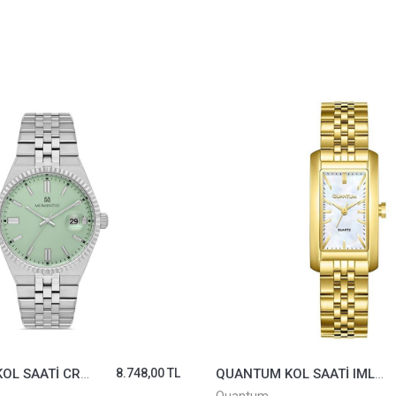
MOMENTUS KOL SAATİ CR264S-18SS
8.748,00 TL
QUANTUM KOL SAATİ IML1225.120