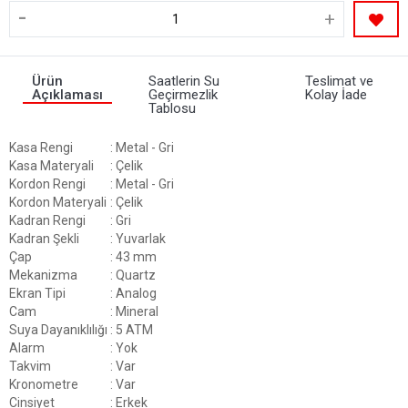
-
+
Ürün
Saatlerin Su
Teslimat ve
Açıklaması
Geçirmezlik
Kolay İade
Tablosu
Kasa Rengi
: Metal - Gri
Kasa Materyali
: Çelik
Kordon Rengi
: Metal - Gri
Kordon Materyali
: Çelik
Kadran Rengi
: Gri
Kadran Şekli
: Yuvarlak
Çap
: 43 mm
Mekanizma
: Quartz
Ekran Tipi
: Analog
Cam
: Mineral
Suya Dayanıklılığı
: 5 ATM
Alarm
: Yok
Takvim
: Var
Kronometre
: Var
Cinsiyet
: Erkek