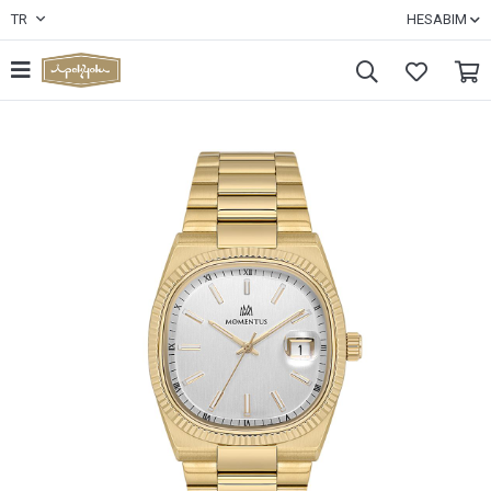
TR
HESABIM