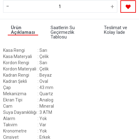
-
+
Ürün
Saatlerin Su
Teslimat ve
Açıklaması
Geçirmezlik
Kolay İade
Tablosu
Kasa Rengi
: Sarı
Kasa Materyali
: Çelik
Kordon Rengi
: Sarı
Kordon Materyali
: Çelik
Kadran Rengi
: Beyaz
Kadran Şekli
: Oval
Çap
: 43 mm
Mekanizma
: Quartz
Ekran Tipi
: Analog
Cam
: Mineral
Suya Dayanıklılığı
: 3 ATM
Alarm
: Yok
Takvim
: Var
Kronometre
: Yok
Cinsiyet
: Erkek