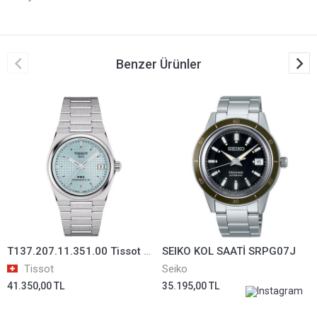
Benzer Ürünler
T137.207.11.351.00 Tissot PRX Powermatic 80 Bayan Kol Saati T1372071135100
SEIKO KOL SAATİ SRPG07J
Tissot
Seiko
41.350,00 TL
35.195,00 TL