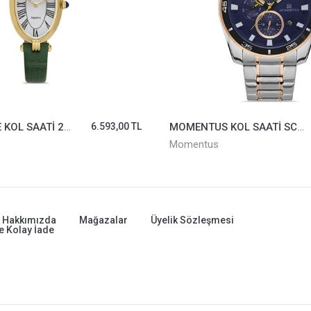
PACOMARİNE KOL SAATİ 23210-02
6.593,00 TL
MOMENTUS KOL SAATİ SC367T-11SR
Momentus
Hakkımızda
Mağazalar
Üyelik Sözleşmesi
e Kolay İade