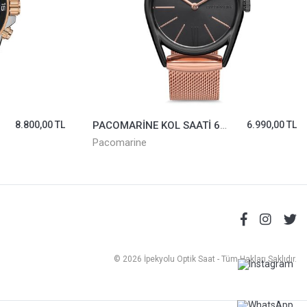
8.800,00 TL
PACOMARİNE KOL SAATİ 61152-10
6.990,00 TL
Pacomarine
© 2026 İpekyolu Optik Saat - Tüm Hakları Saklıdır.