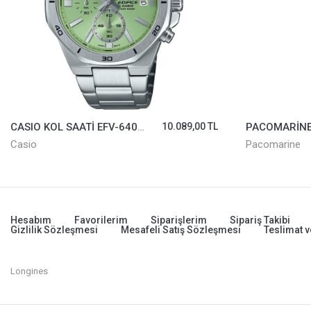
CASIO KOL SAATİ EFV-640D-3AVUDF
10.089,00 TL
Casio
Pacomarine
Hesabım
Favorilerim
Siparişlerim
Sipariş Takibi
Gizlilik Sözleşmesi
Mesafeli Satış Sözleşmesi
Teslimat v
Longines