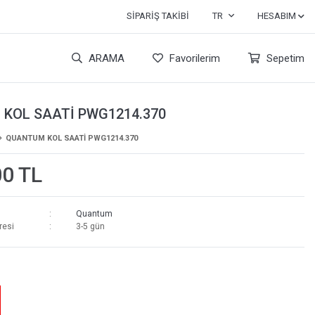
SIPARIŞ TAKIBI
TR
HESABIM
ARAMA
Favorilerim
Sepetim
KOL SAATİ PWG1214.370
QUANTUM KOL SAATİ PWG1214.370
00 TL
Quantum
resi
3-5 gün