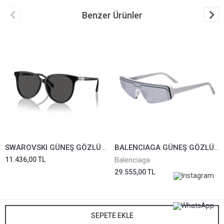
Benzer Ürünler
SWAROVSKI GÜNEŞ GÖZLÜĞÜ SK6023D-1001/87
BALENCIAGA GÜNEŞ GÖZLÜĞÜ BB0003S-002
11.436,00 TL
Balenciaga
29.555,00 TL
SEPETE EKLE