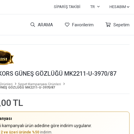
SIPARIŞ TAKIBI
TR
HESABIM
ARAMA
Favorilerim
Sepetim
KORS GÜNEŞ GÖZLÜĞÜ MK2211-U-3970/87
 Ürünleri
Sepet Kampanyası Ürünleri
ÜNEŞ GÖZLÜĞÜ MK2211-U-3970/87
,00 TL
anyası
i kampanyalı ürün adedine göre indirim uygulanır.
,
2 ve üzeri üründe %50
indirim.