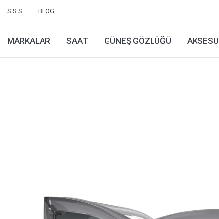
S.S.S
BLOG
MARKALAR
SAAT
GÜNEŞ GÖZLÜĞÜ
AKSESU