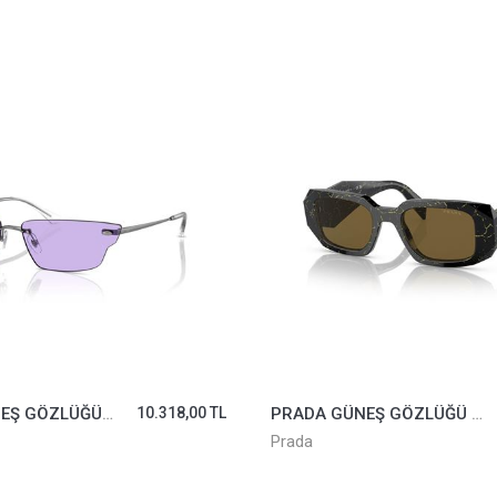
PRADA GÜNEŞ GÖZLÜĞÜ SPR17W-19D01T
27.615,00 TL
da
Rayban