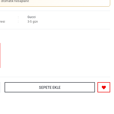
e otomatik hesaplanır.
Gucci
resi
3-5 gün
SEPETE EKLE