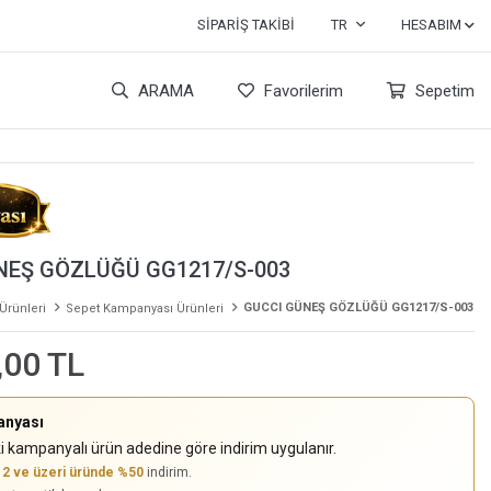
SIPARIŞ TAKIBI
TR
HESABIM
ARAMA
Favorilerim
Sepetim
NEŞ GÖZLÜĞÜ GG1217/S-003
GUCCI GÜNEŞ GÖZLÜĞÜ GG1217/S-003
 Ürünleri
Sepet Kampanyası Ürünleri
,00 TL
anyası
i kampanyalı ürün adedine göre indirim uygulanır.
,
2 ve üzeri üründe %50
indirim.