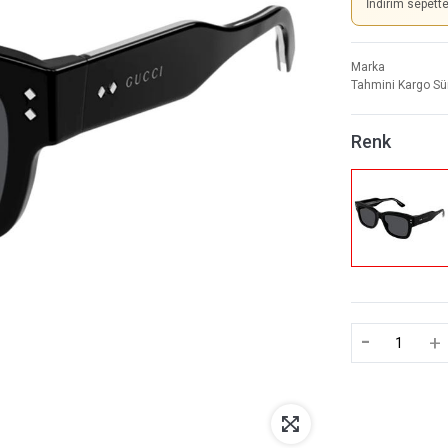
İndirim sepett
Marka
Tahmini Kargo Sü
Renk
-
+