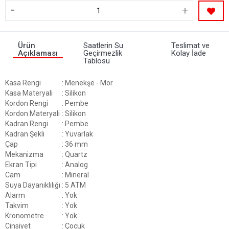
-
+
Ürün
Saatlerin Su
Teslimat ve
Açıklaması
Geçirmezlik
Kolay İade
Tablosu
Kasa Rengi
: Menekşe - Mor
Kasa Materyali
: Silikon
Kordon Rengi
: Pembe
Kordon Materyali
: Silikon
Kadran Rengi
: Pembe
Kadran Şekli
: Yuvarlak
Çap
: 36 mm
Mekanizma
: Quartz
Ekran Tipi
: Analog
Cam
: Mineral
Suya Dayanıklılığı
: 5 ATM
Alarm
: Yok
Takvim
: Yok
Kronometre
: Yok
Cinsiyet
: Çocuk