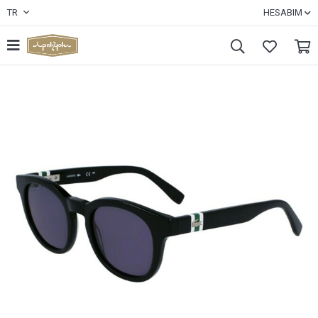
TR
HESABIM