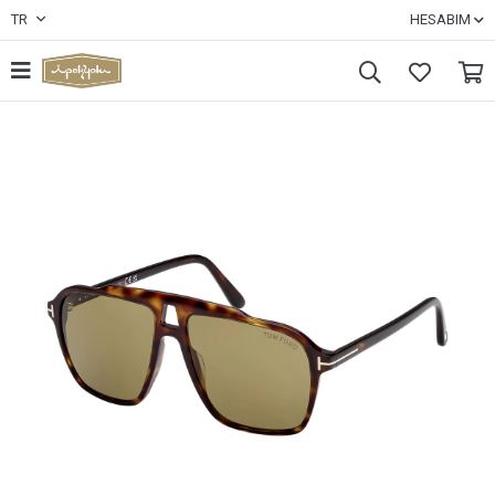
TR
HESABIM