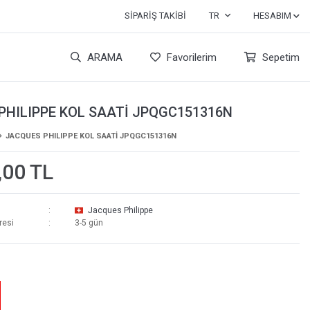
SIPARIŞ TAKIBI
TR
HESABIM
ARAMA
Favorilerim
Sepetim
PHILIPPE KOL SAATİ JPQGC151316N
JACQUES PHILIPPE KOL SAATİ JPQGC151316N
,00 TL
Jacques Philippe
resi
3-5 gün