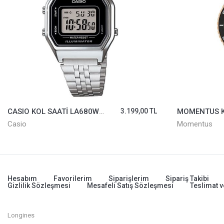
CASIO KOL SAATİ LA680WA-1DF
3.199,00 TL
Casio
Momentus
Hesabım
Favorilerim
Siparişlerim
Sipariş Takibi
Gizlilik Sözleşmesi
Mesafeli Satış Sözleşmesi
Teslimat v
Longines