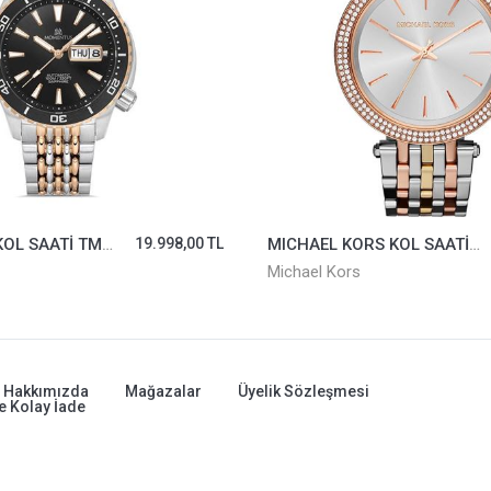
MOMENTUS KOL SAATİ TM351T-04SR
19.998,00 TL
MICHAEL KORS KOL SAATİ MK3203
Michael Kors
Hakkımızda
Mağazalar
Üyelik Sözleşmesi
e Kolay İade