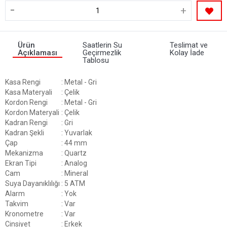
-
+
Ürün
Saatlerin Su
Teslimat ve
Açıklaması
Geçirmezlik
Kolay İade
Tablosu
Kasa Rengi
: Metal - Gri
Kasa Materyali
: Çelik
Kordon Rengi
: Metal - Gri
Kordon Materyali
: Çelik
Kadran Rengi
: Gri
Kadran Şekli
: Yuvarlak
Çap
: 44 mm
Mekanizma
: Quartz
Ekran Tipi
: Analog
Cam
: Mineral
Suya Dayanıklılığı
: 5 ATM
Alarm
: Yok
Takvim
: Var
Kronometre
: Var
Cinsiyet
: Erkek