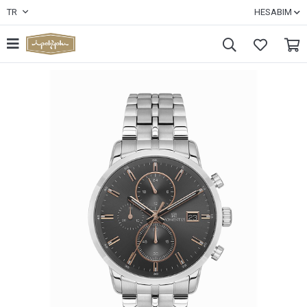
TR
HESABIM