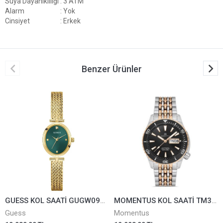
Suya Dayanıklılığı
: 3 ATM
Alarm
: Yok
Cinsiyet
: Erkek
Benzer Ürünler
GUESS KOL SAATİ GUGW0935L2
MOMENTUS KOL SAATİ TM351T-04SR
Guess
Momentus