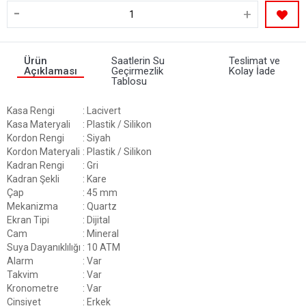
-
+
Ürün
Saatlerin Su
Teslimat ve
Açıklaması
Geçirmezlik
Kolay İade
Tablosu
Kasa Rengi
: Lacivert
Kasa Materyali
: Plastik / Silikon
Kordon Rengi
: Siyah
Kordon Materyali
: Plastik / Silikon
Kadran Rengi
: Gri
Kadran Şekli
: Kare
Çap
: 45 mm
Mekanizma
: Quartz
Ekran Tipi
: Dijital
Cam
: Mineral
Suya Dayanıklılığı
: 10 ATM
Alarm
: Var
Takvim
: Var
Kronometre
: Var
Cinsiyet
: Erkek