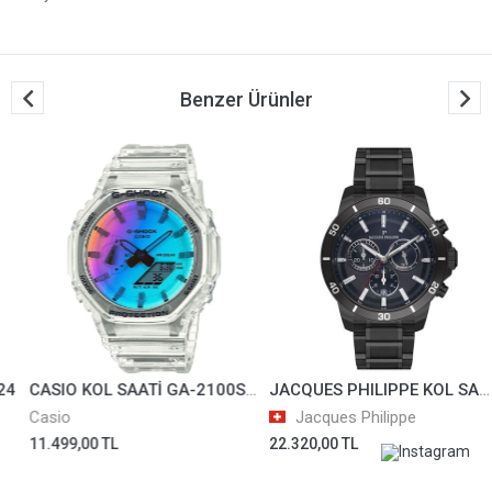
Benzer Ürünler
CASIO KOL SAATİ GA-2100SRS-7ADR
JACQUES PHILIPPE KOL SAATİ JPQGC154311
Casio
Jacques Philippe
11.499,00 TL
22.320,00 TL