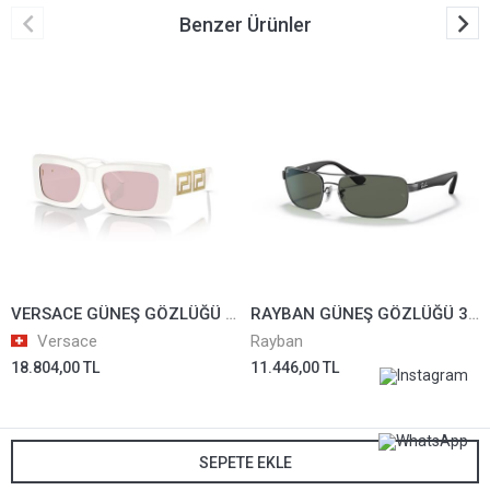
Benzer Ürünler
VERSACE GÜNEŞ GÖZLÜĞÜ 4444-U-314/5
RAYBAN GÜNEŞ GÖZLÜĞÜ 3445-004*61
Versace
Rayban
18.804,00 TL
11.446,00 TL
SEPETE EKLE