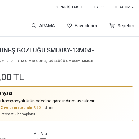
SIPARIŞ TAKIBI
TR
HESABIM
ARAMA
Favorilerim
Sepetim
GÜNEŞ GÖZLÜĞÜ SMU08Y-13M04F
MIU MIU GÜNEŞ GÖZLÜĞÜ SMU08Y-13M04F
 Gözlüğü
,00 TL
anyası
i kampanyalı ürün adedine göre indirim uygulanır.
,
2 ve üzeri üründe %50
indirim.
e otomatik hesaplanır.
Miu Miu