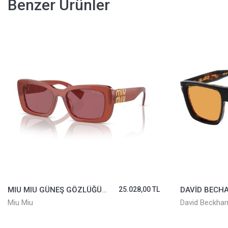
Benzer Ürünler
DAVİD BECHAM GÜNEŞ GÖZLÜĞÜ DB7134/S-WR7VS
10.575,00 TL
David Beckham
Rayban