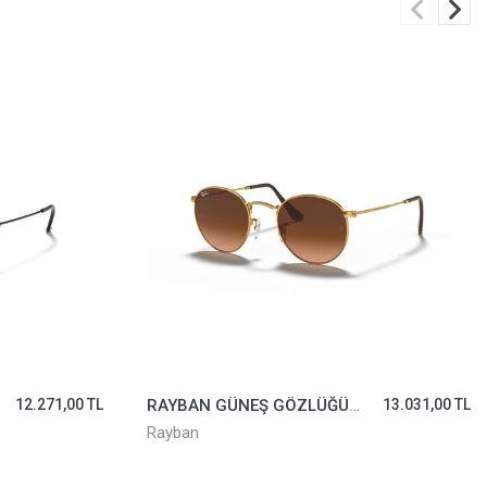
13.031,00 TL
DOLCE GABBANA GÜNEŞ GÖZLÜĞÜ 2315-02/87
40.596,00 TL
Dolce Gabbana