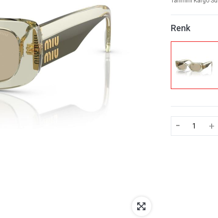
Tahmini Kargo Sü
Renk
-
+