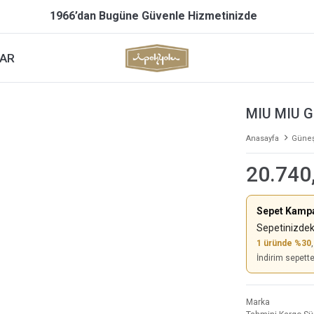
1966’dan Bugüne Güvenle Hizmetinizde
AR
MIU MIU 
Anasayfa
Güneş
20.740
Sepet Kamp
Sepetinizdek
1 üründe %30
İndirim sepett
Marka