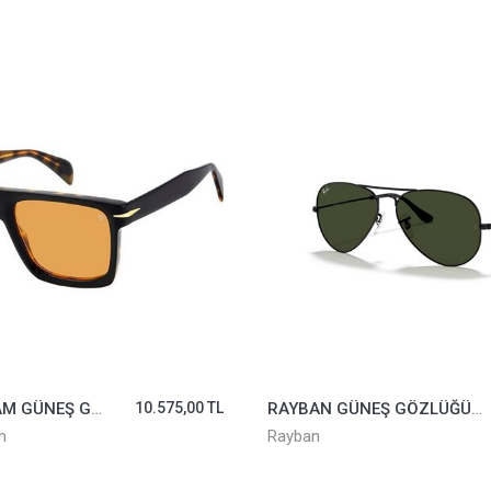
RAYBAN GÜNEŞ GÖZLÜĞÜ 3025-L2823*58
12.271,00 TL
RAYBAN GÜNEŞ GÖZLÜĞÜ 3447-9001/A5*50
Rayban