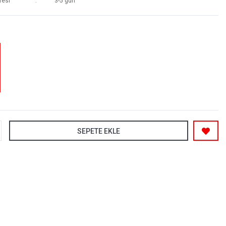
resi
3-5 gün
SEPETE EKLE