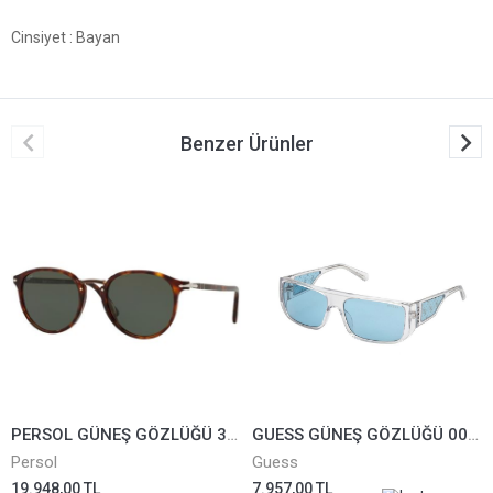
Cinsiyet
: Bayan
Benzer Ürünler
PERSOL GÜNEŞ GÖZLÜĞÜ 3210-S-24/31*51
GUESS GÜNEŞ GÖZLÜĞÜ 00136-26V
Persol
Guess
19.948,00 TL
7.957,00 TL