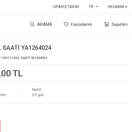
SIPARIŞ TAKIBI
TR
HESABIM
ARAMA
Favorilerim
Sepetim
L SAATİ YA1264024
GUCCI KOL SAATİ YA1264024
,00 TL
Gucci
resi
3-5 gün