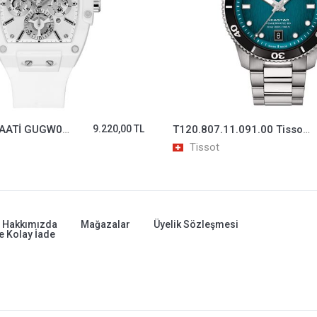
GUESS KOL SAATİ GUGW0203G2
9.220,00 TL
T120.807.11.091.00 Tissot Seastar 1000 Erkek Kol Saati T1208071109100
Tissot
Hakkımızda
Mağazalar
Üyelik Sözleşmesi
e Kolay İade