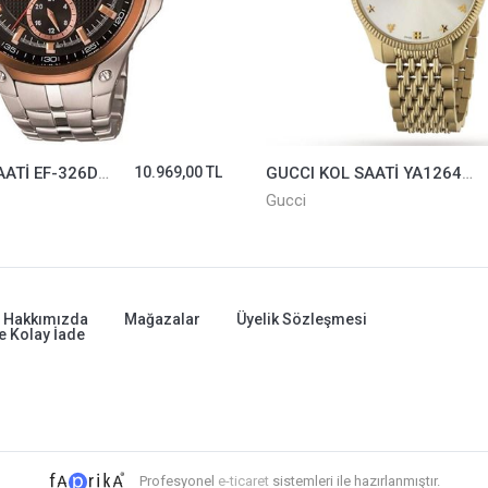
CASIO KOL SAATİ EF-326D-1AVUDF
10.969,00 TL
GUCCI KOL SAATİ YA1264155
Gucci
Hakkımızda
Mağazalar
Üyelik Sözleşmesi
e Kolay İade
Profesyonel
e-ticaret
sistemleri ile hazırlanmıştır.