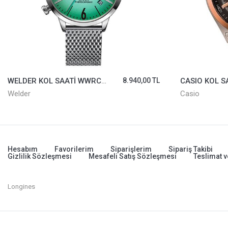
WELDER KOL SAATİ WWRC614
8.940,00 TL
Welder
Casio
Hesabım
Favorilerim
Siparişlerim
Sipariş Takibi
Gizlilik Sözleşmesi
Mesafeli Satış Sözleşmesi
Teslimat v
Longines