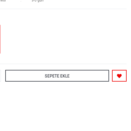
resi
3-5 gün
SEPETE EKLE