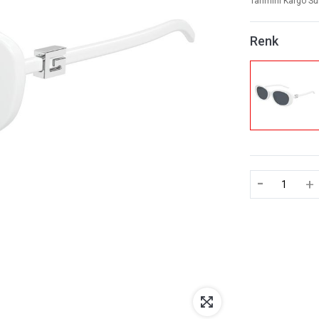
Tahmini Kargo Sü
Renk
-
+