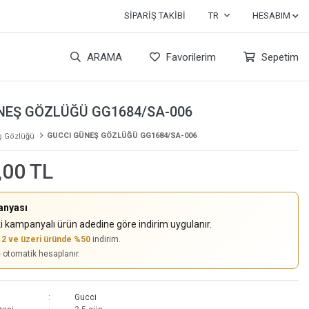
SIPARIŞ TAKIBI
TR
HESABIM
ARAMA
Favorilerim
Sepetim
NEŞ GÖZLÜĞÜ GG1684/SA-006
GUCCI GÜNEŞ GÖZLÜĞÜ GG1684/SA-006
 Gözlüğü
,00 TL
anyası
i kampanyalı ürün adedine göre indirim uygulanır.
,
2 ve üzeri üründe %50
indirim.
e otomatik hesaplanır.
Gucci