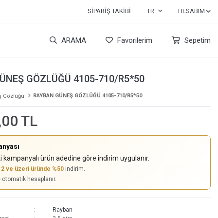
SIPARIŞ TAKIBI
TR
HESABIM
ARAMA
Favorilerim
Sepetim
ÜNEŞ GÖZLÜĞÜ 4105-710/R5*50
RAYBAN GÜNEŞ GÖZLÜĞÜ 4105-710/R5*50
 Gözlüğü
,00 TL
anyası
i kampanyalı ürün adedine göre indirim uygulanır.
,
2 ve üzeri üründe %50
indirim.
e otomatik hesaplanır.
Rayban