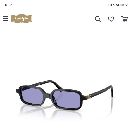
TR
HESABIM