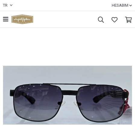
TR
HESABIM