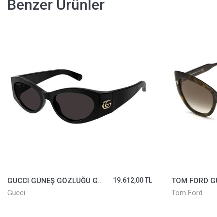
Benzer Ürünler
TOM FORD GÜNEŞ GÖZLÜĞÜ TF762-52K
20.381,00 TL
Tom Ford
Tom Ford