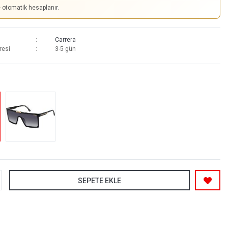
e otomatik hesaplanır.
Carrera
resi
3-5 gün
SEPETE EKLE