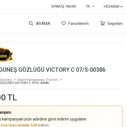
SIPARIŞ TAKIBI
TR
HESABIM
ARAMA
Favorilerim
Sepetim
GÜNEŞ GÖZLÜĞÜ VICTORY C 07/S-00386
 Ürünleri
Sepet Kampanyası Ürünleri
ÖZLÜĞÜ VICTORY C 07/S-00386
00 TL
anyası
i kampanyalı ürün adedine göre indirim uygulanır.
,
2 ve üzeri üründe %50
indirim.