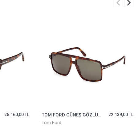
22.139,00 TL
TOM FORD GÜNEŞ GÖZLÜĞÜ TF1201-52E
44.717,00 TL
Tom Ford