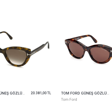
TOM FORD GÜNEŞ GÖZLÜĞÜ TF1111-52E
25.160,00 TL
TOM FORD GÜNEŞ GÖZLÜĞÜ TF1177-53N
Tom Ford