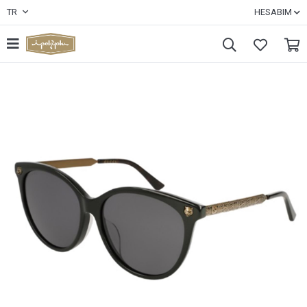
TR
HESABIM