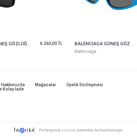
LACOSTE GÜNEŞ GÖZLÜĞÜ L3601S-001
6.260,00 TL
BALENCIAGA GÜNEŞ GÖZLÜĞÜ BB0095S-011
Balenciaga
Hakkımızda
Mağazalar
Üyelik Sözleşmesi
e Kolay İade
Profesyonel
e-ticaret
sistemleri ile hazırlanmıştır.