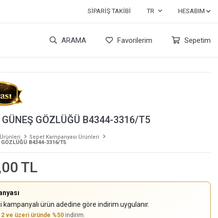
SIPARIŞ TAKIBI
TR
HESABIM
ARAMA
Favorilerim
Sepetim
 GÜNEŞ GÖZLÜĞÜ B4344-3316/T5
 Ürünleri
Sepet Kampanyası Ürünleri
 GÖZLÜĞÜ B4344-3316/T5
,00 TL
anyası
i kampanyalı ürün adedine göre indirim uygulanır.
,
2 ve üzeri üründe %50
indirim.