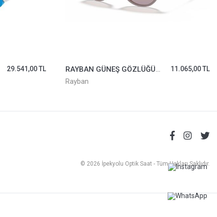
29.541,00 TL
RAYBAN GÜNEŞ GÖZLÜĞÜ 4171-6000/68*54
11.065,00 TL
Rayban
© 2026 İpekyolu Optik Saat - Tüm Hakları Saklıdır.