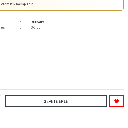
e otomatik hesaplanır.
Burberry
resi
3-5 gün
SEPETE EKLE