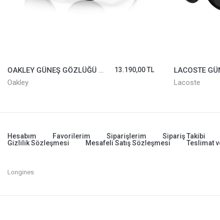
OAKLEY GÜNEŞ GÖZLÜĞÜ 9265-27
13.190,00 TL
Oakley
Lacoste
Hesabım
Favorilerim
Siparişlerim
Sipariş Takibi
Gizlilik Sözleşmesi
Mesafeli Satış Sözleşmesi
Teslimat v
Longines