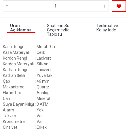
-
+
Ürün
Saatlerin Su
Teslimat ve
Açıklaması
Geçirmezlik
Kolay İade
Tablosu
Kasa Rengi
: Metal - Gri
Kasa Materyali
: Çelik
Kordon Rengi
: Lacivert
Kordon Materyali
: Silikon
Kadran Rengi
: Lacivert
Kadran Şekli
: Yuvarlak
Çap
: 46 mm
Mekanizma
: Quartz
Ekran Tipi
: Analog
Cam
: Mineral
Suya Dayanıklılığı
: 3 ATM
Alarm
: Yok
Takvim
: Var
Kronometre
: Var
Cinsiyet
: Erkek