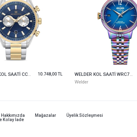
MOMENTUS KOL SAATİ CC102T-11SG
10.748,00 TL
WELDER KOL SAATİ WRC756
Welder
Hakkımızda
Mağazalar
Üyelik Sözleşmesi
e Kolay İade