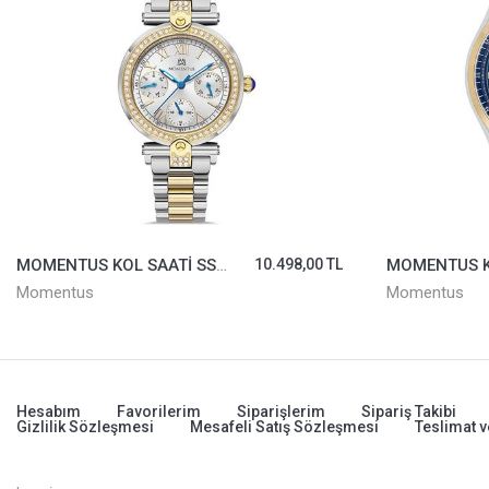
MOMENTUS KOL SAATİ SS247T-02SG
10.498,00 TL
Momentus
Momentus
Hesabım
Favorilerim
Siparişlerim
Sipariş Takibi
Gizlilik Sözleşmesi
Mesafeli Satış Sözleşmesi
Teslimat v