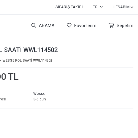
SIPARIŞ TAKIBI
TR
HESABIM
ARAMA
Favorilerim
Sepetim
L SAATİ WWL114502
WESSE KOL SAATİ WWL114502
00 TL
Wesse
resi
3-5 gün