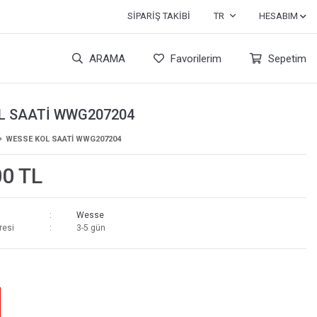
SIPARIŞ TAKIBI
TR
HESABIM
ARAMA
Favorilerim
Sepetim
L SAATİ WWG207204
WESSE KOL SAATİ WWG207204
00 TL
Wesse
resi
3-5 gün