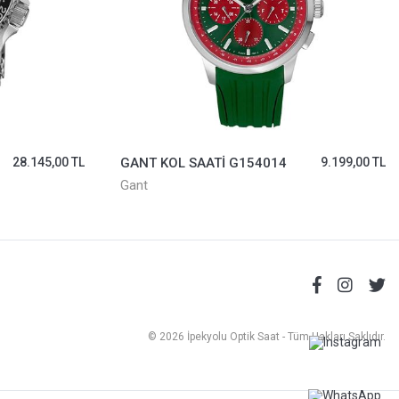
28.145,00 TL
GANT KOL SAATİ G154014
9.199,00 TL
Gant
© 2026 İpekyolu Optik Saat - Tüm Hakları Saklıdır.