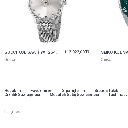
GUCCI KOL SAATİ YA1264153
112.022,00 TL
SEIKO KOL S
Gucci
Seiko
Hesabım
Favorilerim
Siparişlerim
Sipariş Takibi
Gizlilik Sözleşmesi
Mesafeli Satış Sözleşmesi
Teslimat v
Longines