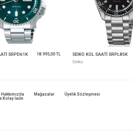
AATİ SRPD61K
18.995,00 TL
SEIKO KOL SAATİ SRPL85K
Seiko
Hakkımızda
Mağazalar
Üyelik Sözleşmesi
e Kolay İade