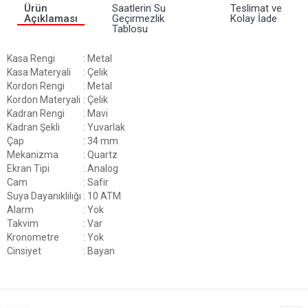
Ürün
Saatlerin Su
Teslimat ve
Açıklaması
Geçirmezlik
Kolay İade
Tablosu
Kasa Rengi
: Metal
Kasa Materyali
: Çelik
Kordon Rengi
: Metal
Kordon Materyali
: Çelik
Kadran Rengi
: Mavi
Kadran Şekli
: Yuvarlak
Çap
: 34 mm
Mekanizma
: Quartz
Ekran Tipi
: Analog
Cam
: Safir
Suya Dayanıklılığı
: 10 ATM
Alarm
: Yok
Takvim
: Var
Kronometre
: Yok
Cinsiyet
: Bayan