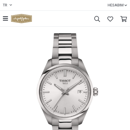
TR
HESABIM