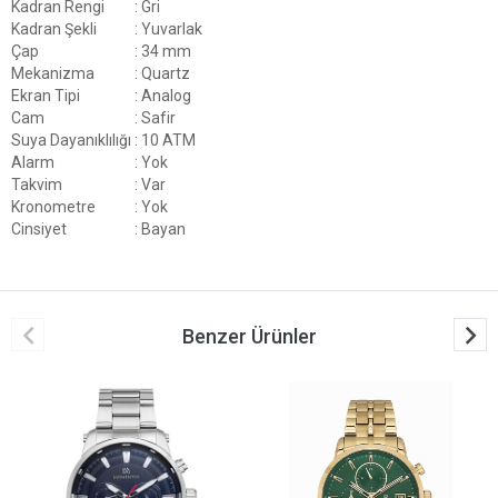
Kadran Rengi
: Gri
Kadran Şekli
: Yuvarlak
Çap
: 34 mm
Mekanizma
: Quartz
Ekran Tipi
: Analog
Cam
: Safir
Suya Dayanıklılığı
: 10 ATM
Alarm
: Yok
Takvim
: Var
Kronometre
: Yok
Cinsiyet
: Bayan
Benzer Ürünler