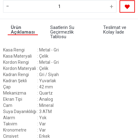
-
+
Ürün
Saatlerin Su
Teslimat ve
Açıklaması
Geçirmezlik
Kolay İade
Tablosu
Kasa Rengi
: Metal - Gri
Kasa Materyali
: Çelik
Kordon Rengi
: Metal - Gri
Kordon Materyali
: Çelik
Kadran Rengi
: Gri / Siyah
Kadran Şekli
: Yuvarlak
Çap
: 42 mm
Mekanizma
: Quartz
Ekran Tipi
: Analog
Cam
: Mineral
Suya Dayanıklılığı
: 3 ATM
Alarm
: Yok
Takvim
: Var
Kronometre
: Var
Cinsiyet
: Erkek