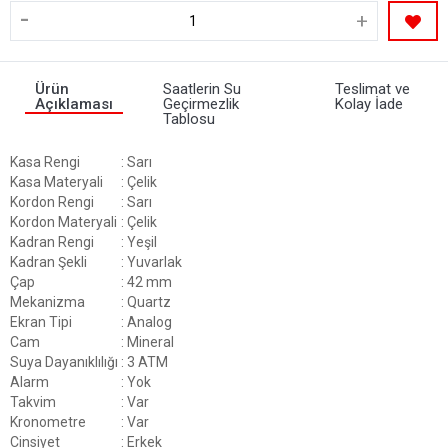
-
+
Ürün
Saatlerin Su
Teslimat ve
Açıklaması
Geçirmezlik
Kolay İade
Tablosu
Kasa Rengi
: Sarı
Kasa Materyali
: Çelik
Kordon Rengi
: Sarı
Kordon Materyali
: Çelik
Kadran Rengi
: Yeşil
Kadran Şekli
: Yuvarlak
Çap
: 42 mm
Mekanizma
: Quartz
Ekran Tipi
: Analog
Cam
: Mineral
Suya Dayanıklılığı
: 3 ATM
Alarm
: Yok
Takvim
: Var
Kronometre
: Var
Cinsiyet
: Erkek