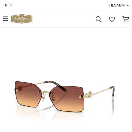
TR
HESABIM