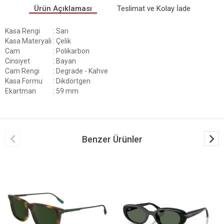
Ürün Açıklaması
Teslimat ve Kolay İade
Kasa Rengi
: Sarı
Kasa Materyali
: Çelik
Cam
: Polikarbon
Cinsiyet
: Bayan
Cam Rengi
: Degrade - Kahve
Kasa Formu
: Dikdörtgen
Ekartman
: 59 mm
Benzer Ürünler