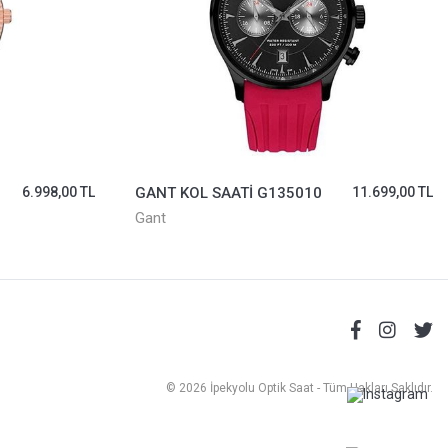
11.699,00 TL
GUESS KOL SAATİ GUGW0873L1
9.010,00 TL
Guess
© 2026 İpekyolu Optik Saat - Tüm Hakları Saklıdır.