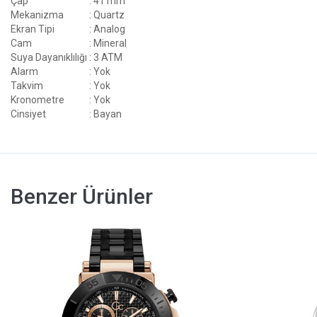
Çap
: 41 mm
Mekanizma
: Quartz
Ekran Tipi
: Analog
Cam
: Mineral
Suya Dayanıklılığı
: 3 ATM
Alarm
: Yok
Takvim
: Yok
Kronometre
: Yok
Cinsiyet
: Bayan
Benzer Ürünler