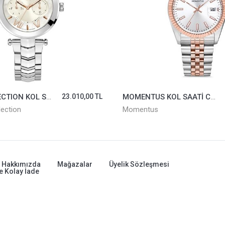
MOMENTUS KOL SAATİ CW131T-02SR
6.998,00 TL
GANT KOL SAATİ G135010
Gant
Hakkımızda
Mağazalar
Üyelik Sözleşmesi
e Kolay İade