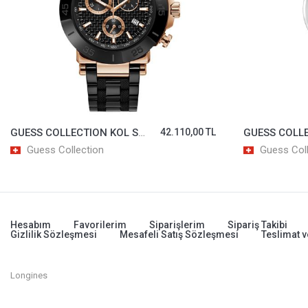
GUESS COLLECTION KOL SAATİ GCY92003L1MF
23.010,00 TL
Guess Collection
Momentus
Hesabım
Favorilerim
Siparişlerim
Sipariş Takibi
Gizlilik Sözleşmesi
Mesafeli Satış Sözleşmesi
Teslimat v
Longines