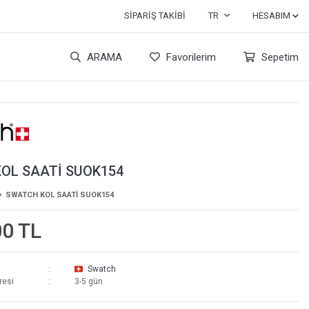
SIPARIŞ TAKIBI
TR
HESABIM
ARAMA
Favorilerim
Sepetim
OL SAATİ SUOK154
SWATCH KOL SAATİ SUOK154
00 TL
Swatch
resi
3-5 gün