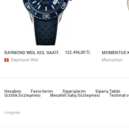
RAYMOND WEIL KOL SAATİ 2760-SR3-50001
122.496,00 TL
Raymond Weil
Momentus
Hesabım
Favorilerim
Siparişlerim
Sipariş Takibi
Gizlilik Sözleşmesi
Mesafeli Satış Sözleşmesi
Teslimat v
Longines