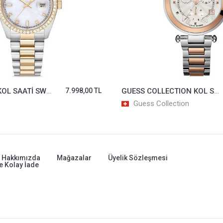
MOMENTUS KOL SAATİ SW134T-09SG
7.998,00 TL
GUESS COLLECTION KOL SAATİ GCY05002M1MF
Guess Collection
Hakkımızda
Mağazalar
Üyelik Sözleşmesi
e Kolay İade