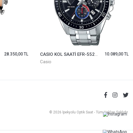
28.350,00 TL
CASIO KOL SAATİ EFR-552D-1A3VUDF
10.089,00 TL
Casio
© 2026 İpekyolu Optik Saat - Tüm Hakları Saklıdır.