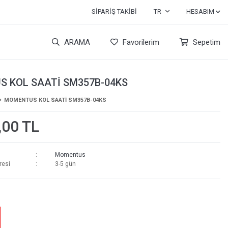
SIPARIŞ TAKIBI
TR
HESABIM
ARAMA
Favorilerim
Sepetim
 KOL SAATİ SM357B-04KS
MOMENTUS KOL SAATİ SM357B-04KS
,00 TL
Momentus
resi
3-5 gün