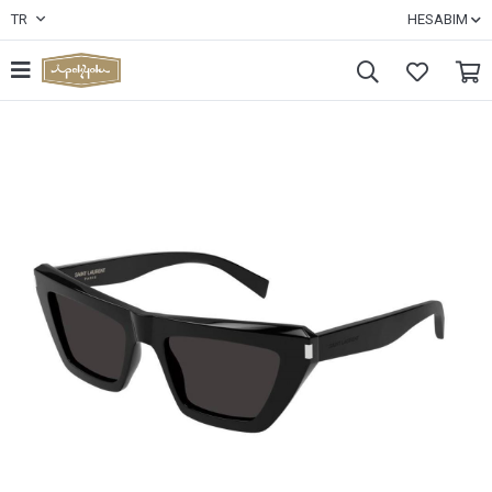
TR
HESABIM