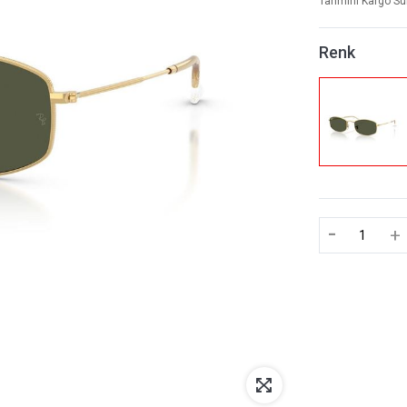
Tahmini Kargo Sü
Renk
-
+