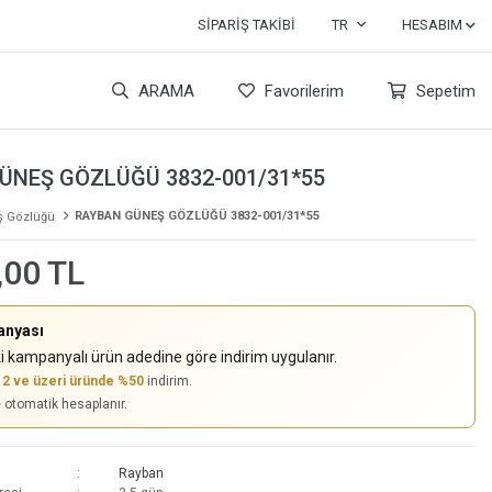
SIPARIŞ TAKIBI
TR
HESABIM
ARAMA
Favorilerim
Sepetim
ÜNEŞ GÖZLÜĞÜ 3832-001/31*55
RAYBAN GÜNEŞ GÖZLÜĞÜ 3832-001/31*55
 Gözlüğü
,00 TL
anyası
i kampanyalı ürün adedine göre indirim uygulanır.
,
2 ve üzeri üründe %50
indirim.
e otomatik hesaplanır.
Rayban