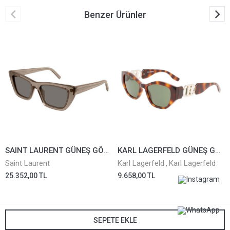
Benzer Ürünler
SAINT LAURENT GÜNEŞ GÖZLÜĞÜ SL276-045
KARL LAGERFELD GÜNEŞ GÖZLÜĞÜ KL6086S-240
Saint Laurent
Karl Lagerfeld
,
Karl Lagerfeld
25.352,00 TL
9.658,00 TL
SEPETE EKLE