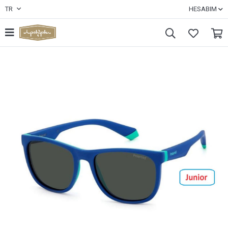
TR
HESABIM