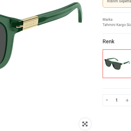
İndirim sepett
Marka
Tahmini Kargo Sü
Renk
-
+