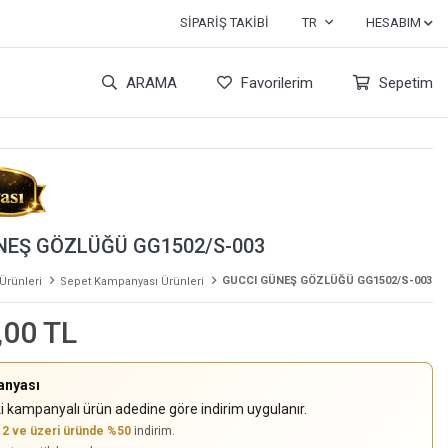
SIPARIŞ TAKIBI
TR
HESABIM
ARAMA
Favorilerim
Sepetim
NEŞ GÖZLÜĞÜ GG1502/S-003
GUCCI GÜNEŞ GÖZLÜĞÜ GG1502/S-003
 Ürünleri
Sepet Kampanyası Ürünleri
,00 TL
anyası
i kampanyalı ürün adedine göre indirim uygulanır.
,
2 ve üzeri üründe %50
indirim.