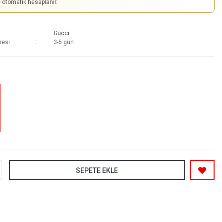
e otomatik hesaplanır.
Gucci
resi
3-5 gün
SEPETE EKLE