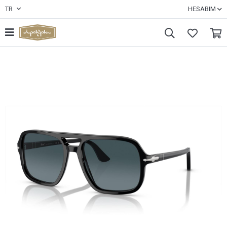
TR
HESABIM