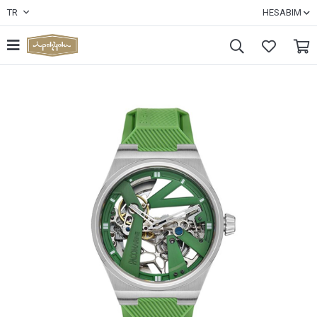
TR
HESABIM