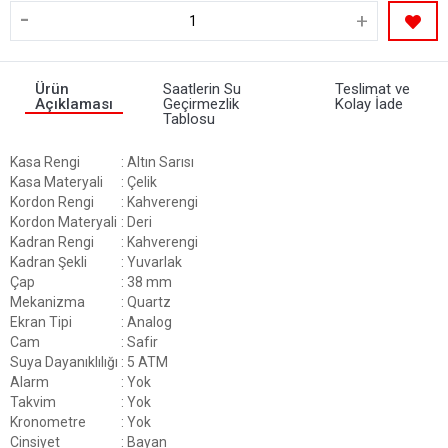
-
+
Ürün
Saatlerin Su
Teslimat ve
Açıklaması
Geçirmezlik
Kolay İade
Tablosu
Kasa Rengi
: Altın Sarısı
Kasa Materyali
: Çelik
Kordon Rengi
: Kahverengi
Kordon Materyali
: Deri
Kadran Rengi
: Kahverengi
Kadran Şekli
: Yuvarlak
Çap
: 38 mm
Mekanizma
: Quartz
Ekran Tipi
: Analog
Cam
: Safir
Suya Dayanıklılığı
: 5 ATM
Alarm
: Yok
Takvim
: Yok
Kronometre
: Yok
Cinsiyet
: Bayan