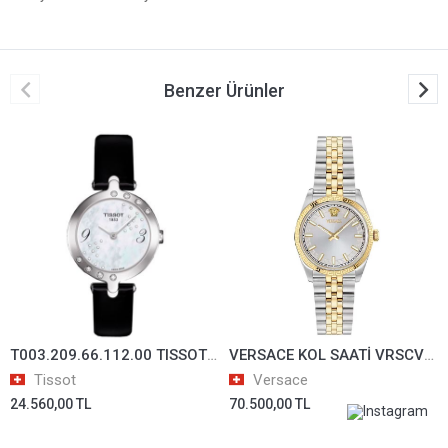
Benzer Ürünler
T003.209.66.112.00 TISSOT KOL SAATİ T0032096611200
VERSACE KOL SAATİ VRSCVE5K00926
Tissot
Versace
24.560,00 TL
70.500,00 TL