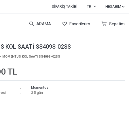
SIPARIŞ TAKIBI
TR
HESABIM
ARAMA
Favorilerim
Sepetim
 KOL SAATİ SS409S-02SS
MOMENTUS KOL SAATİ SS409S-02SS
00 TL
Momentus
resi
3-5 gün