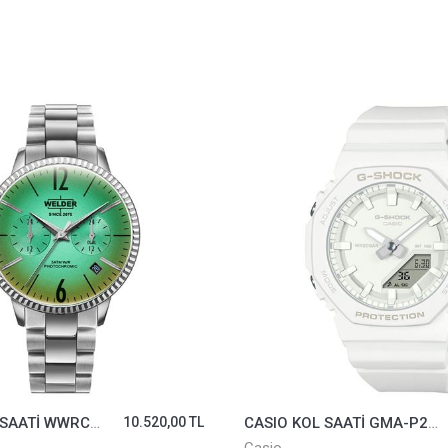
WELDER KOL SAATİ WWRC613
10.520,00 TL
CASIO KOL SAATİ GMA-P2100-7ADR