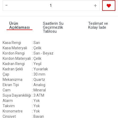
-
+
Ürün
Saatlerin Su
Teslimat ve
Açıklaması
Geçirmezlik
Kolay İade
Tablosu
Kasa Rengi
: Sarı
Kasa Materyali
: Çelik
Kordon Rengi
: Sarı - Beyaz
Kordon Materyali
: Çelik
Kadran Rengi
: Yeşil
Kadran Şekli
: Yuvarlak
Çap
: 30 mm
Mekanizma
: Quartz
Ekran Tipi
: Analog
Cam
: Mineral
Suya Dayanıklılığı
: 3 ATM
Alarm
: Yok
Takvim
: Yok
Kronometre
: Yok
Cinsiyet
: Bayan