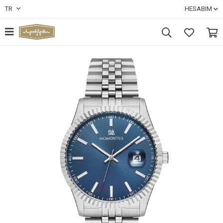
TR
HESABIM